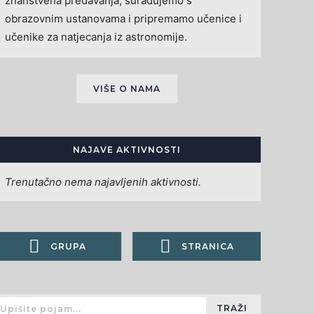
znanstvena predavanja, surađujemo s
obrazovnim ustanovama i pripremamo učenice i
učenike za natjecanja iz astronomije.
VIŠE O NAMA
NAJAVE AKTIVNOSTI
Trenutačno nema najavljenih aktivnosti.
GRUPA
STRANICA
TRAŽI
Upišite pojam...