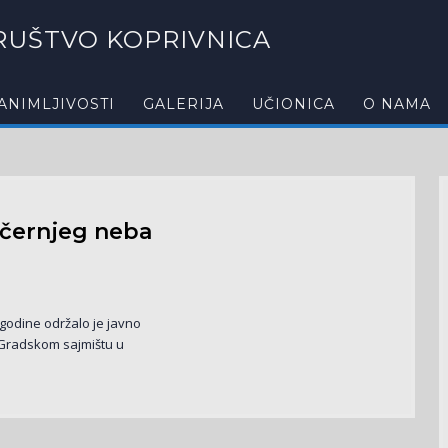
UŠTVO KOPRIVNICA
ANIMLJIVOSTI
GALERIJA
UČIONICA
O NAMA
ečernjeg neba
 godine održalo je javno
 Gradskom sajmištu u