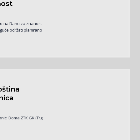
nost
alo na Danu za znanost
guće održati planirano
pština
nica
ionici Doma ZTK GK (Trg