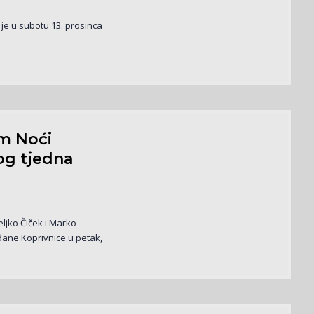
je u subotu 13. prosinca
m Noći
og tjedna
ljko Čiček i Marko
đane Koprivnice u petak,