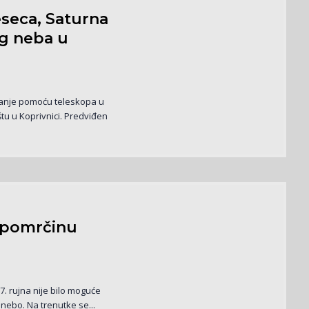
seca, Saturna
og neba u
ranje pomoću teleskopa u
tu u Koprivnici. Predviđen
u pomrčinu
. rujna nije bilo moguće
 nebo. Na trenutke se...