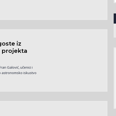
.
oste iz
 projekta
an Galović, učenici i
eno astronomsko iskustvo