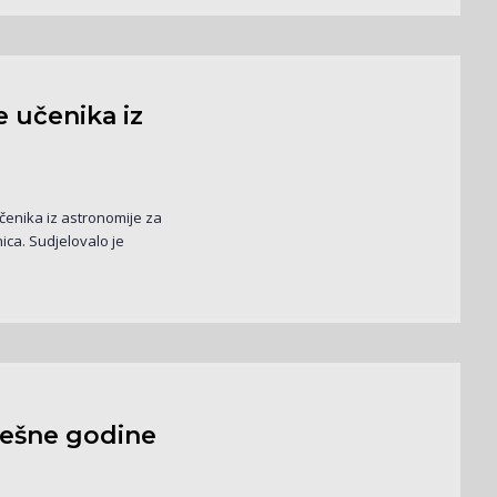
 učenika iz
čenika iz astronomije za
ica. Sudjelovalo je
ješne godine