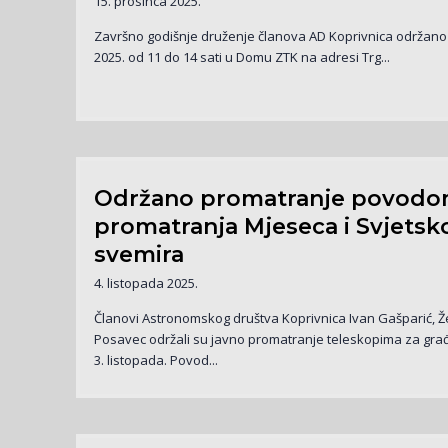
15. prosinca 2025.
Završno godišnje druženje članova AD Koprivnica održano 
2025. od 11 do 14 sati u Domu ZTK na adresi Trg...
Održano promatranje povodo
promatranja Mjeseca i Svjetsk
svemira
4. listopada 2025.
Članovi Astronomskog društva Koprivnica Ivan Gašparić, Že
Posavec održali su javno promatranje teleskopima za gra
3. listopada. Povod...