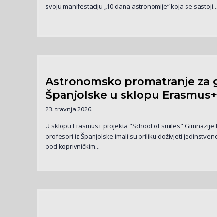
svoju manifestaciju „10 dana astronomije“ koja se sastoji..
Astronomsko promatranje za g
Španjolske u sklopu Erasmus+
23. travnja 2026.
U sklopu Erasmus+ projekta "School of smiles" Gimnazije Fr
profesori iz Španjolske imali su priliku doživjeti jedinstv
pod koprivničkim...