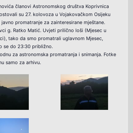
novića članovi Astronomskog društva Koprivnica
gostovali su 27. kolovoza u Vojakovačkom Osijeku
o javno promatranje za zainteresirane mještane.
ci g. Ratko Matić. Uvjeti prilično loši (Mjesec u
laci), tako da smo promatrali uglavnom Mjesec,
o se do 23:30 približno.
godnu za astronomska promatranja i snimanja. Fotke
nu samo za arhivu.