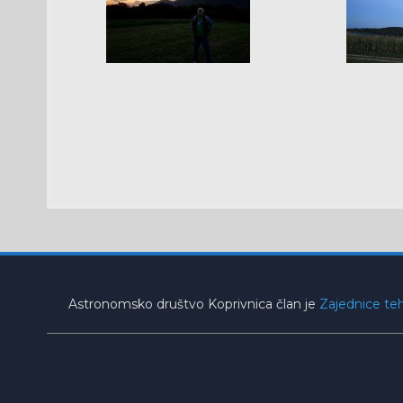
Astronomsko društvo Koprivnica član je
Zajednice teh