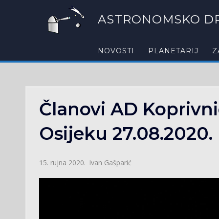
ASTRONOMSKO DR
NOVOSTI
PLANETARIJ
Z
Članovi AD Koprivn
Osijeku 27.08.2020.
Ivan Gašparić
15. rujna 2020.