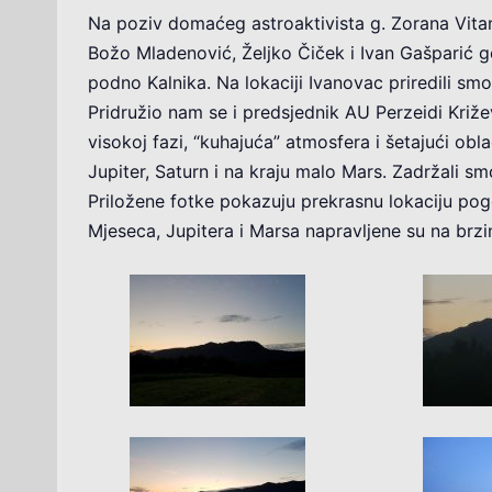
Na poziv domaćeg astroaktivista g. Zorana Vita
Božo Mladenović, Željko Čiček i Ivan Gašparić 
podno Kalnika. Na lokaciji Ivanovac priredili sm
Pridružio nam se i predsjednik AU Perzeidi Križev
visokoj fazi, “kuhajuća” atmosfera i šetajući ob
Jupiter, Saturn i na kraju malo Mars. Zadržali sm
Priložene fotke pokazuju prekrasnu lokaciju po
Mjeseca, Jupitera i Marsa napravljene su na brzi