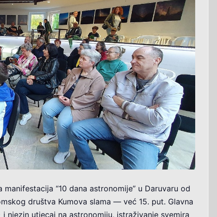
na manifestacija “10 dana astronomije” u Daruvaru od
nomskog društva Kumova slama — već 15. put. Glavna
 i njezin utjecaj na astronomiju, istraživanje svemira