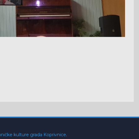
ničke kulture grada Koprivnice
.