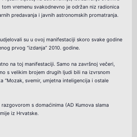
 U tom vremenu svakodnevno je održan niz radionica
arnih predavanja i javnih astronomskih promatranja.
djelovali su u ovoj manifestaciji skoro svake godine
njenog prvog “izdanja” 2010. godine.
tno na toj manifestaciji. Samo na završnoj večeri,
no s velikim brojem drugih ljudi bili na izvrsnom
 “Mozak, svemir, umjetna inteligencija i ostale
ju i razgovorom s domaćinima (AD Kumova slama
mije iz Hrvatske.