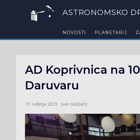
ASTRONOMSKO DR
NOVOSTI
PLANETARIJ
Z
AD Koprivnica na 1
Daruvaru
Ivan Gašparić
19. svibnja 2025.