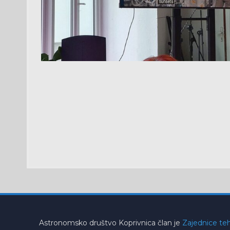
Astronomsko društvo Koprivnica član je
Zajednice teh