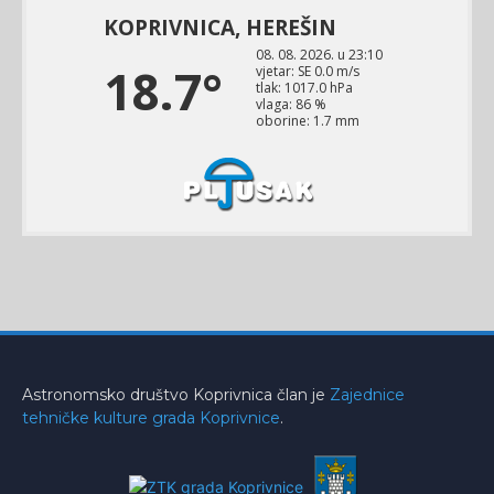
Astronomsko društvo Koprivnica član je
Zajednice
tehničke kulture grada Koprivnice
.