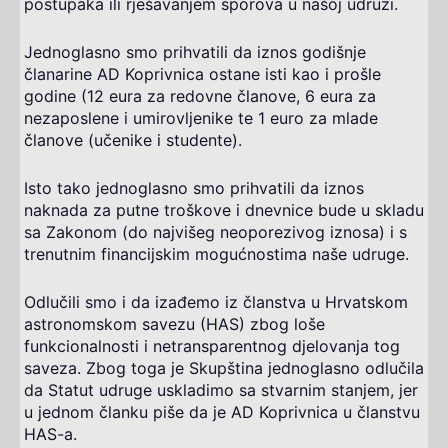
postupaka ili rješavanjem sporova u našoj udruzi.
Jednoglasno smo prihvatili da iznos godišnje
članarine AD Koprivnica ostane isti kao i prošle
godine (12 eura za redovne članove, 6 eura za
nezaposlene i umirovljenike te 1 euro za mlade
članove (učenike i studente).
Isto tako jednoglasno smo prihvatili da iznos
naknada za putne troškove i dnevnice bude u skladu
sa Zakonom (do najvišeg neoporezivog iznosa) i s
trenutnim financijskim mogućnostima naše udruge.
Odlučili smo i da izađemo iz članstva u Hrvatskom
astronomskom savezu (HAS) zbog loše
funkcionalnosti i netransparentnog djelovanja tog
saveza. Zbog toga je Skupština jednoglasno odlučila
da Statut udruge uskladimo sa stvarnim stanjem, jer
u jednom članku piše da je AD Koprivnica u članstvu
HAS-a.