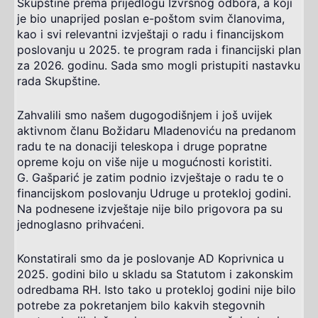
Skupštine prema prijedlogu Izvršnog odbora, a koji
je bio unaprijed poslan e-poštom svim članovima,
kao i svi relevantni izvještaji o radu i financijskom
poslovanju u 2025. te program rada i financijski plan
za 2026. godinu. Sada smo mogli pristupiti nastavku
rada Skupštine.
Zahvalili smo našem dugogodišnjem i još uvijek
aktivnom članu Božidaru Mladenoviću na predanom
radu te na donaciji teleskopa i druge popratne
opreme koju on više nije u mogućnosti koristiti.
G. Gašparić je zatim podnio izvještaje o radu te o
financijskom poslovanju Udruge u protekloj godini.
Na podnesene izvještaje nije bilo prigovora pa su
jednoglasno prihvaćeni.
Konstatirali smo da je poslovanje AD Koprivnica u
2025. godini bilo u skladu sa Statutom i zakonskim
odredbama RH. Isto tako u protekloj godini nije bilo
potrebe za pokretanjem bilo kakvih stegovnih