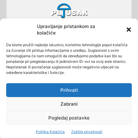
Upravljanje pristankom za
kolačiće
Da bismo pružili najbolje iskustvo, koristimo tehnologije poput kolačića
za čuvanje i/ili pristup informacijama o uređaju. Suglasnost s ovim
tehnologijama će nam omogućiti da obrađujemo podatke kao što su
ponašanje pri pregledavanju ili jedinstveni ID-ovi na ovoj web stranici.
Nepristanak ili povlačenje suglasnosti može negativno utjecati na
Astronomsko društvo Koprivnica član je
Zajednice
određene karakteristike i funkcije.
tehničke kulture grada Koprivnice
.
Prihvati
Zabrani
ZAŠTITA PRIVATNOSTI
KONTAKT
Pogledaj postavke
Politika Kolačića
Zaštita privatnosti