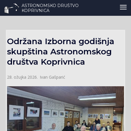
ASTRONOMSKO DRUŠTVO
KOPRIVNICA
Održana Izborna godišnja
skupština Astronomskog
društva Koprivnica
Ivan Gašparić
28. ožujka 2026.