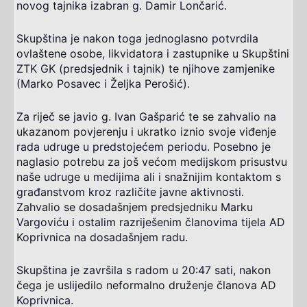
novog tajnika izabran g. Damir Lončarić.
Skupština je nakon toga jednoglasno potvrdila
ovlaštene osobe, likvidatora i zastupnike u Skupštini
ZTK GK (predsjednik i tajnik) te njihove zamjenike
(Marko Posavec i Željka Perošić).
Za riječ se javio g. Ivan Gašparić te se zahvalio na
ukazanom povjerenju i ukratko iznio svoje viđenje
rada udruge u predstojećem periodu. Posebno je
naglasio potrebu za još većom medijskom prisustvu
naše udruge u medijima ali i snažnijim kontaktom s
građanstvom kroz različite javne aktivnosti.
Zahvalio se dosadašnjem predsjedniku Marku
Vargoviću i ostalim razriješenim članovima tijela AD
Koprivnica na dosadašnjem radu.
Skupština je završila s radom u 20:47 sati, nakon
čega je uslijedilo neformalno druženje članova AD
Koprivnica.