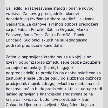
Uslijedilo je razrješavanje starog i biranje novog
vodstva. Za novog predsjednika članovi
dosadašnjeg Izvršnog odbora predložili su Ivana
Gašparića. Za članove Izvršnog odbora predloženi
su još Fabian Perošić, Sabina Grgačić, Marko
Posavec, Boris Tonc, Željka Perošić i Damir
Lončarić. Sudionici skupštine su jednoglasno
podržali predložene kandidate.
Zatim je napravljena kratka pauza u kojoj je novi
Izvršni odbor izabrao između sebe osobe zadužene
za pojedine funkcije (tajnik, blagajnik,
potpredsjednik) te predložio da osobe ovlaštene za
zastupanje naše udruge budu po službenoj dužnosti
predsjednik i tajnik udruge, ovlaštene osobe na naš
bankovni račun budu predsjednik i tajnik udruge radi
lakšeg upravljanja financijskim sredstvima te na
kraju da likvidator bude novi predsjednik Ivan
Gašparić. Ujedno su izvijestili Skupštinu da je za