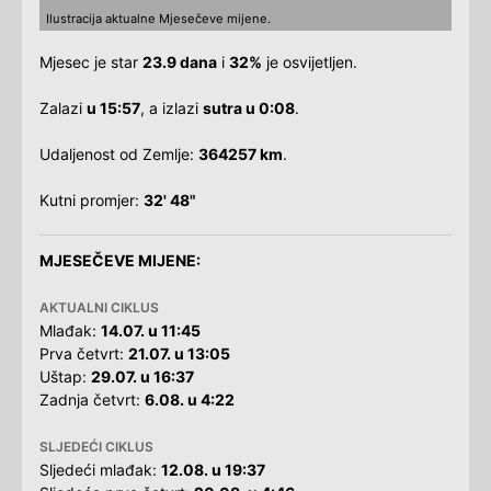
Ilustracija aktualne Mjesečeve mijene.
Mjesec je star
23.9 dana
i
32%
je osvijetljen.
Zalazi
u 15:57
, a izlazi
sutra u 0:08
.
Udaljenost od Zemlje:
364257 km
.
Kutni promjer:
32' 48"
MJESEČEVE MIJENE:
AKTUALNI CIKLUS
Mlađak:
14.07. u 11:45
Prva četvrt:
21.07. u 13:05
Uštap:
29.07. u 16:37
Zadnja četvrt:
6.08. u 4:22
SLJEDEĆI CIKLUS
Sljedeći mlađak:
12.08. u 19:37