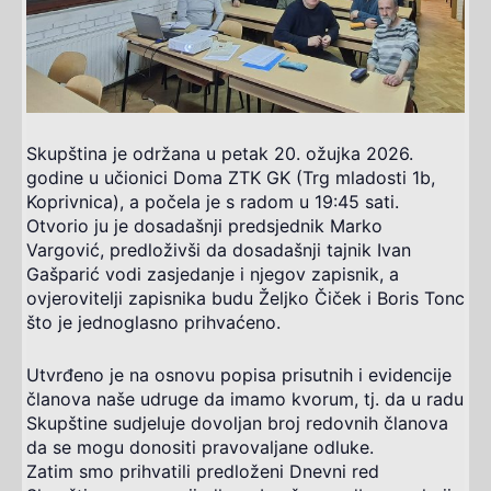
Skupština je održana u petak 20. ožujka 2026.
godine u učionici Doma ZTK GK (Trg mladosti 1b,
Koprivnica), a počela je s radom u 19:45 sati.
Otvorio ju je dosadašnji predsjednik Marko
Vargović, predloživši da dosadašnji tajnik Ivan
Gašparić vodi zasjedanje i njegov zapisnik, a
ovjerovitelji zapisnika budu Željko Čiček i Boris Tonc
što je jednoglasno prihvaćeno.
Utvrđeno je na osnovu popisa prisutnih i evidencije
članova naše udruge da imamo kvorum, tj. da u radu
Skupštine sudjeluje dovoljan broj redovnih članova
da se mogu donositi pravovaljane odluke.
Zatim smo prihvatili predloženi Dnevni red